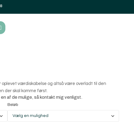
08
r oplevet værdiskabelse og altså være overladt til den
n der skal komme først.
d en af de mulige, så kontakt mig venligst.
Beløb