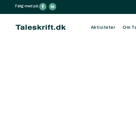
Følg med på:
Din kurv
Aktiviteter
Om Ta
Din kurv er tom
Subtotal:
0,00
kr.
Se kurv
Kasse