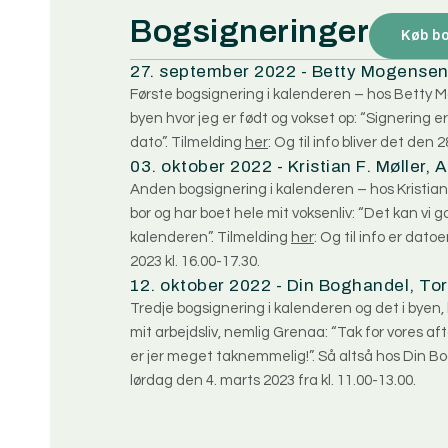
Bogsigneringer
Køb b
27. september 2022 - Betty Mogensen
Første bogsignering i kalenderen – hos Betty 
byen hvor jeg er født og vokset op: “Signering er f
dato”. Tilmelding
her
: Og til info bliver det den
03. oktober 2022 - Kristian F. Møller, 
Anden bogsignering i kalenderen – hos Kristian F
bor og har boet hele mit voksenliv: “Det kan vi g
kalenderen”. Tilmelding
her
: Og til info er dat
2023 kl. 16.00-17.30.
12. oktober 2022 - Din Boghandel, To
Tredje bogsignering i kalenderen og det i byen, 
mit arbejdsliv, nemlig Grenaa: “Tak for vores af
er jer meget taknemmelig!”. Så altså hos Din B
lørdag den 4. marts 2023 fra kl. 11.00-13.00.