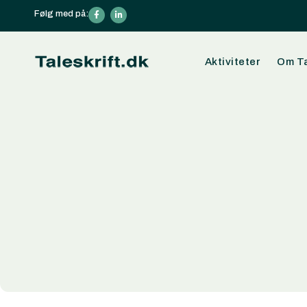
Følg med på:
Din kurv
Aktiviteter
Om Ta
Din kurv er tom
Subtotal:
0,00
kr.
Se kurv
Kasse