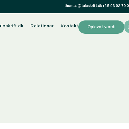
thomas@taleskrift.dk
+45 93 92 79 
leskrift.dk
Relationer
Kontakt
Oplevet værdi