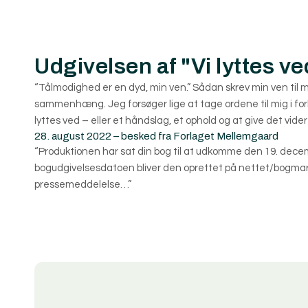
Udgivelsen af "Vi lyttes v
“Tålmodighed er en dyd, min ven.” Sådan skrev min ven til 
sammenhæng. Jeg forsøger lige at tage ordene til mig i for
lyttes ved – eller et håndslag, et ophold og at give det vid
28. august 2022 – besked fra Forlaget Mellemgaard
“Produktionen har sat din bog til at udkomme den 19. dec
bogudgivelsesdatoen bliver den oprettet på nettet/bogmark
pressemeddelelse…”