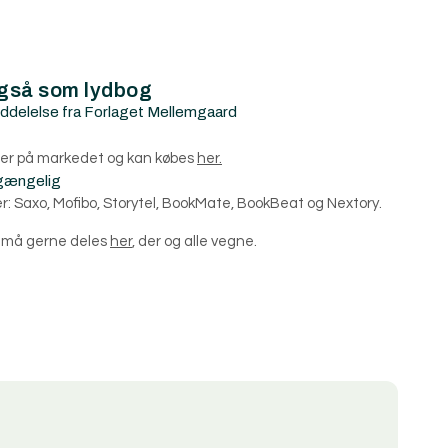
gså som lydbog
delelse fra Forlaget Mellemgaard
… er på markedet og kan købes
her.
lgængelig
r: Saxo, Mofibo, Storytel, BookMate, BookBeat og Nextory.
g må gerne deles
her
, der og alle vegne.