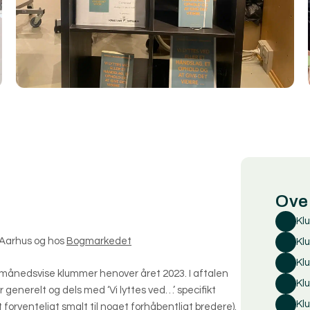
Ove
Kl
v Aarhus og hos
Bogmarkedet
Kl
Kl
 månedsvise klummer henover året 2023. I aftalen
Kl
 generelt og dels med ‘Vi lyttes ved…’ specifikt
Kl
orventeligt smalt til noget forhåbentligt bredere).