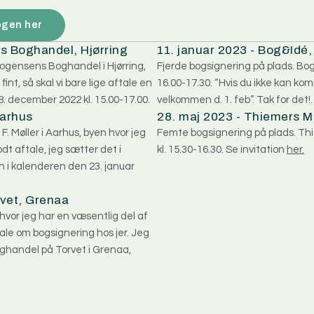
ogen her
s Boghandel, Hjørring
11. januar 2023 - Bog&Idé,
Mogensens Boghandel i Hjørring,
Fjerde bogsignering på plads. Bog&
int, så skal vi bare lige aftale en
16.00-17.30. “Hvis du ikke kan k
 28. december 2022 kl. 15.00-17.00.
velkommen d. 1. feb”. Tak for det!.
Aarhus
28. maj 2023 - Thiemers 
. Møller i Aarhus, byen hvor jeg
Femte bogsignering på plads. Thi
odt aftale, jeg sætter det i
kl. 15.30-16.30. Se invitation
her.
oen i kalenderen den 23. januar
rvet, Grenaa
hvor jeg har en væsentlig del af
tale om bogsignering hos jer. Jeg
oghandel på Torvet i Grenaa,