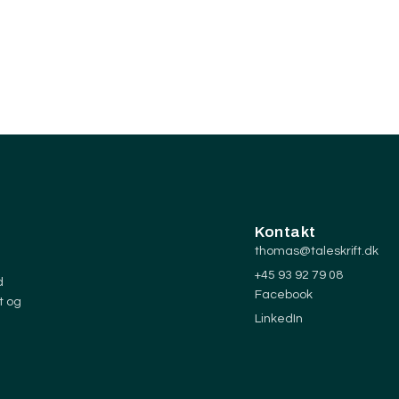
Kontakt
thomas@taleskrift.dk
+45 93 92 79 08
d
Facebook
t og
LinkedIn