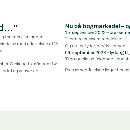
ed…"
Nu på bogmarkedet– o
15. september 2022 – pressemed
mig forleden i en anden
“Hermed pressemeddelelsen…”.
bindelse med udgivelsen af Vi
Og det betyder, at Vi lyttes ved
ere…
04. september 2023 – lydbog ti
Tilgængelig på følgende tjeneste
ember. Omkring to måneder før
Pressemeddelelsen ligger her o
edet og vi laver en