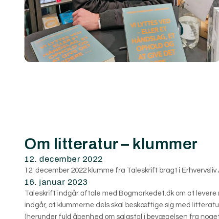
Om litteratur – klummer
12. december 2022
12. december 2022 klumme fra Taleskrift bragt i Erhvervsli
16. januar 2023
Taleskrift indgår aftale med Bogmarkedet.dk om at levere
indgår, at klummerne dels skal beskæftige sig med litteratur
(herunder fuld åbenhed om salgstal i bevægelsen fra noget f