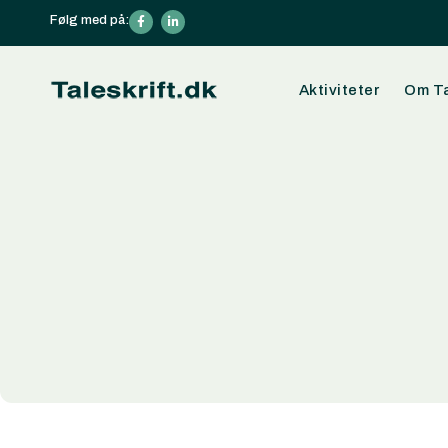
Følg med på:
Din kurv
Aktiviteter
Om Ta
Din kurv er tom
Subtotal:
0,00
kr.
Se kurv
Kasse