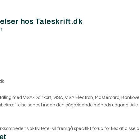
lser hos Taleskrift.dk
r
dk
taling med VISA-Dankort, VISA, VISA Electron, Mastercard, Bankove
sbekræftelse senest inden den pågældende måneds udgang. Alle b
rksomhedens aktiviteter vil fremgå specifikt forud for køb af disse ak
et