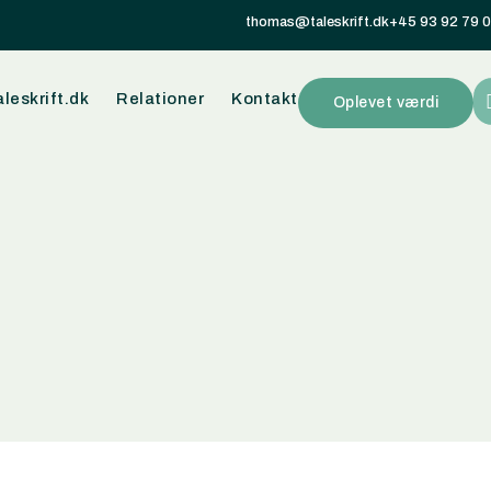
thomas@taleskrift.dk
+45 93 92 79 
leskrift.dk
Relationer
Kontakt
Oplevet værdi