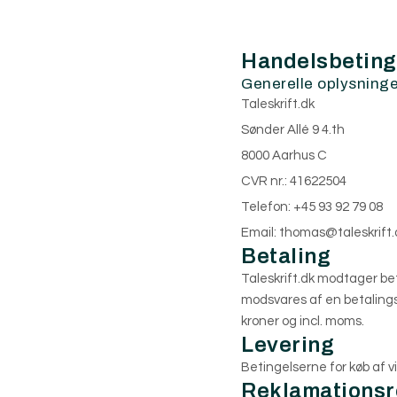
Handelsbetinge
Generelle oplysninge
Taleskrift.dk
Sønder Allé 9 4.th
8000 Aarhus C
CVR nr.: 41622504
Telefon: +45 93 92 79 08
Email: thomas@taleskrift.
Betaling
Taleskrift.dk modtager be
modsvares af en betaling
kroner og incl. moms.
Levering
Betingelserne for køb af vi
Reklamationsr