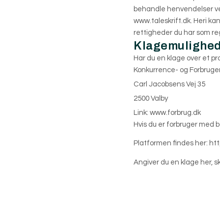
behandle henvendelser ved
www.taleskrift.dk. Heri ka
rettigheder du har som reg
Klagemulighede
Har du en klage over et pr
Konkurrence- og Forbruger
Carl Jacobsens Vej 35
2500 Valby
Link: www.forbrug.dk
Hvis du er forbruger med 
Platformen findes her:
htt
Angiver du en klage her, s