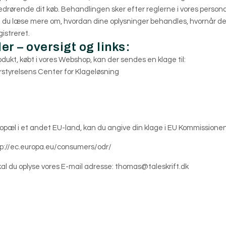
rørende dit køb. Behandlingen sker efter reglerne i vores personda
n du læse mere om, hvordan dine oplysninger behandles, hvornår de 
istreret.
r – oversigt og links:
odukt, købt i vores Webshop, kan der sendes en klage til:
styrelsens Center for Klageløsning
bopæl i et andet EU-land, kan du angive din klage i EU Kommissionen
p://ec.europa.eu/consumers/odr/
kal du oplyse vores E-mail adresse:
thomas@taleskrift.dk