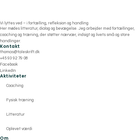
Vi lyttes ved – i fortælling, refleksion og handling
Her mødes litteratur, dialog og bevægelse. Jeg arbejder med fortællinger,
coaching og træning, der støtter nærvær, indsigt og livets små og store
handlinger.
Kontakt
thomas@taleskrift.dk
+45 93 92 79 08
Facebook
LinkedIn
Aktiviteter
Coaching
Fysisk træning
Litteratur
Oplevet værdi
Om