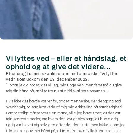
Vi lyttes ved – eller et håndslag, et
ophold og at give det videre…
Et uddrag fra min skønlitterære historierække "Vi lyttes
ved", som udkom den 19. december 2022.
“Fortælle dig noget, det vil jeg, min unge ven, men først må du give
mig din hånd på, at vi to fra nu af altid skal høre sammen…
Hvis ikke det havde været for, at det menneske, der dengang sad
overfor mig, og som krævede af mig min erklæring på samhørighed,
uomtvisteligt måtte være en mand, ville jeg have troet, at det var
min kæreste moder, om hvem det i øvrigt blev sagt, at hun aldrig
rigtig var blevet sig selv igen efter det der skete med lykken, som jeg
i det øjeblik gav min hånd på, at intet fra nu af ville kunne skille os