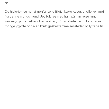
ad.
De historier jeg her vil genfortælle til dig, kære læser, er alle kommet
fra denne mands mund. Jeg fulgtes med ham på min rejse rundt i
verden, og aften efter aften sad jeg, når vi nåede frem til et af vore
mange (og ofte ganske tilfældige) bestemmelsessteder, og lyttede til
min rejseledsagers historier.”
Køb bogen her