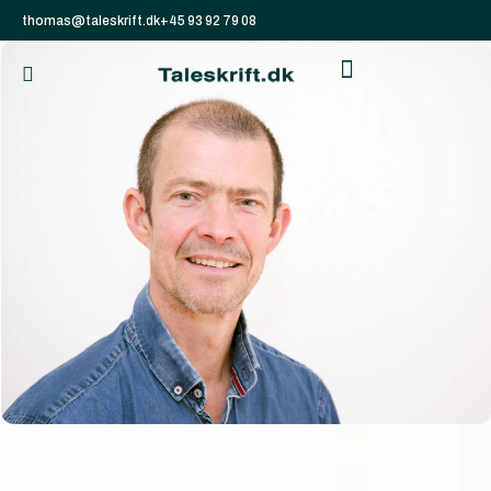
thomas@taleskrift.dk
+45 93 92 79 08
Din kurv
Din kurv er tom
Subtotal:
0,00
kr.
Se kurv
Kasse